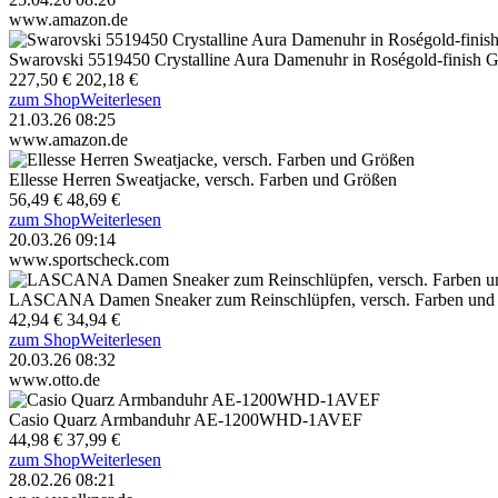
www.amazon.de
Swarovski 5519450 Crystalline Aura Damenuhr in Roségold-finish 
227,50 €
202,18 €
zum Shop
Weiterlesen
21.03.26 08:25
www.amazon.de
Ellesse Herren Sweatjacke, versch. Farben und Größen
56,49 €
48,69 €
zum Shop
Weiterlesen
20.03.26 09:14
www.sportscheck.com
LASCANA Damen Sneaker zum Reinschlüpfen, versch. Farben und
42,94 €
34,94 €
zum Shop
Weiterlesen
20.03.26 08:32
www.otto.de
Casio Quarz Armbanduhr AE-1200WHD-1AVEF
44,98 €
37,99 €
zum Shop
Weiterlesen
28.02.26 08:21