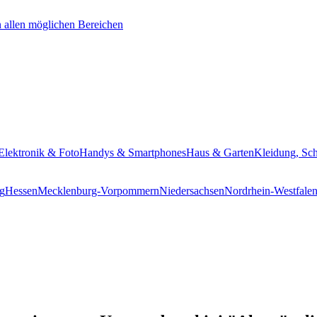
Elektronik & Foto
Handys & Smartphones
Haus & Garten
Kleidung, Sc
g
Hessen
Mecklenburg-Vorpommern
Niedersachsen
Nordrhein-Westfale