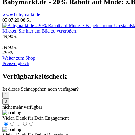
Babymarkt.de - 20% Rabatt auf Mode: z.B.
www.babymarkt.de
05.07.20 08:51
Klicken Sie hier um Bild zu vergrößern
49,90 €
39,92 €
-20%
Weiter zum Shop
Preisvergleich
Verfügbarkeitscheck
Ist dieses Schnäppchen noch verfügbar?
1
0
nicht mehr verfügbar
Vielen Dank für Dein Engagement
Vielen Dank für Deine Bewertung