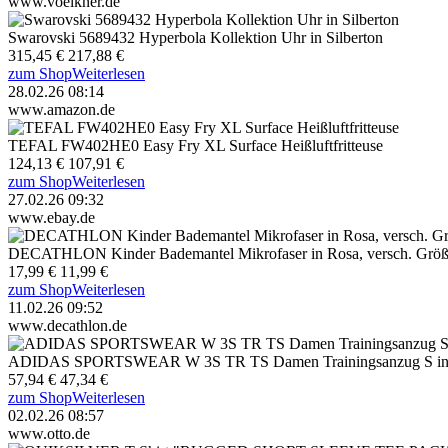
www.voelkner.de
Swarovski 5689432 Hyperbola Kollektion Uhr in Silberton
315,45 €
217,88 €
zum Shop
Weiterlesen
28.02.26 08:14
www.amazon.de
TEFAL FW402HE0 Easy Fry XL Surface Heißluftfritteuse
124,13 €
107,91 €
zum Shop
Weiterlesen
27.02.26 09:32
www.ebay.de
DECATHLON Kinder Bademantel Mikrofaser in Rosa, versch. Grö
17,99 €
11,99 €
zum Shop
Weiterlesen
11.02.26 09:52
www.decathlon.de
ADIDAS SPORTSWEAR W 3S TR TS Damen Trainingsanzug S in
57,94 €
47,34 €
zum Shop
Weiterlesen
02.02.26 08:57
www.otto.de