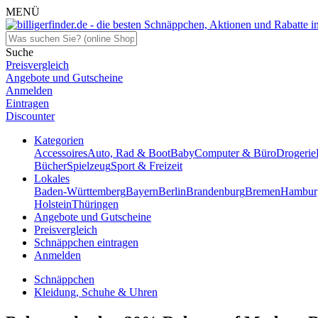
MENÜ
Suche
Preisvergleich
Angebote und Gutscheine
Anmelden
Eintragen
Discounter
Kategorien
Accessoires
Auto, Rad & Boot
Baby
Computer & Büro
Drogerie
Bücher
Spielzeug
Sport & Freizeit
Lokales
Baden-Württemberg
Bayern
Berlin
Brandenburg
Bremen
Hambur
Holstein
Thüringen
Angebote und Gutscheine
Preisvergleich
Schnäppchen eintragen
Anmelden
Schnäppchen
Kleidung, Schuhe & Uhren