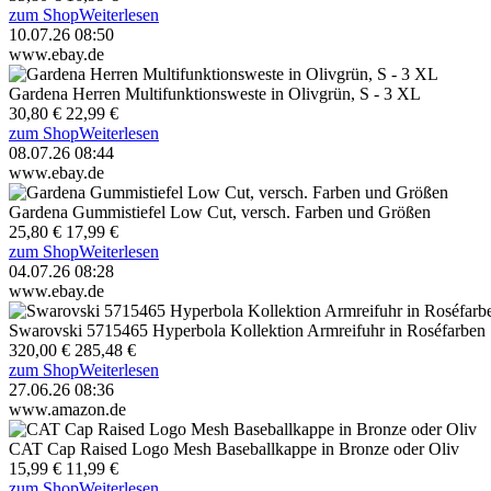
zum Shop
Weiterlesen
10.07.26 08:50
www.ebay.de
Gardena Herren Multifunktionsweste in Olivgrün, S - 3 XL
30,80 €
22,99 €
zum Shop
Weiterlesen
08.07.26 08:44
www.ebay.de
Gardena Gummistiefel Low Cut, versch. Farben und Größen
25,80 €
17,99 €
zum Shop
Weiterlesen
04.07.26 08:28
www.ebay.de
Swarovski 5715465 Hyperbola Kollektion Armreifuhr in Roséfarben
320,00 €
285,48 €
zum Shop
Weiterlesen
27.06.26 08:36
www.amazon.de
CAT Cap Raised Logo Mesh Baseballkappe in Bronze oder Oliv
15,99 €
11,99 €
zum Shop
Weiterlesen