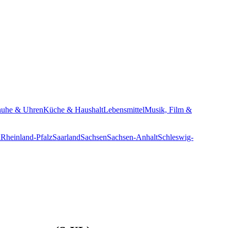
huhe & Uhren
Küche & Haushalt
Lebensmittel
Musik, Film &
n
Rheinland-Pfalz
Saarland
Sachsen
Sachsen-Anhalt
Schleswig-