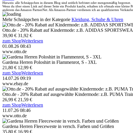
Hinweis: alle Schnäppchen in diesem Blog sind zeitlich befristet oder mengenmäßig begrenzt.
Wenn du über einen Link auf dieser Seite ein Produkt kaufst, erhalten ich oftmals eine kleine
anderem das Amazon PartnerNet. Als Amazon-Partner verdienen ich an qualifizierten Verkäufe
Mehr Schnäppchen in der Kategorie
Kleidung, Schuhe & Uhren
Otto.de - 20% Rabatt auf Kindermode: z.B. ADIDAS SPORTSWEAR
39,90 €
31,92 €
zum Shop
Weiterlesen
01.08.26 08:43
www.otto.de
Gardena Herren Poloshirt in Flammenrot, S - 3XL
21,80 €
12,99 €
zum Shop
Weiterlesen
14.07.26 09:19
www.ebay.de
Otto.de - 20% Rabatt auf ausgewählte Kindermode: z.B. PUMA T
26,99 €
21,59 €
zum Shop
Weiterlesen
11.07.26 08:46
www.otto.de
Gardena Herren Fleeceweste in versch. Farben und Größen
35,80 €
16,99 €