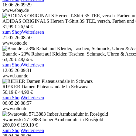
16.06.26 09:29
www.ebay.de
ADIDAS ORIGINALS Herren T-Shirt 3S TEE, versch. Farben und
31,99 €
26,94 €
zum Shop
Weiterlesen
21.05.26 08:50
www.otto.de
Baur.de - 23% Rabatt auf Kleider, Taschen, Schmuck, Uhren & Acc
63,20 €
48,66 €
zum Shop
Weiterlesen
12.05.26 09:31
www.baur.de
RIEKER Damen Plateausandale in Schwarz
56,19 €
44,90 €
zum Shop
Weiterlesen
06.05.26 08:57
www.otto.de
Swarovski 5713883 Imber Armbanduhr in Roségold
260,00 €
199,10 €
zum Shop
Weiterlesen
25.04.26 08:26