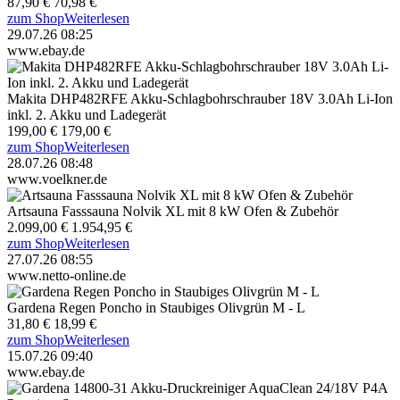
87,90 €
70,98 €
zum Shop
Weiterlesen
29.07.26 08:25
www.ebay.de
Makita DHP482RFE Akku-Schlagbohrschrauber 18V 3.0Ah Li-Ion
inkl. 2. Akku und Ladegerät
199,00 €
179,00 €
zum Shop
Weiterlesen
28.07.26 08:48
www.voelkner.de
Artsauna Fasssauna Nolvik XL mit 8 kW Ofen & Zubehör
2.099,00 €
1.954,95 €
zum Shop
Weiterlesen
27.07.26 08:55
www.netto-online.de
Gardena Regen Poncho in Staubiges Olivgrün M - L
31,80 €
18,99 €
zum Shop
Weiterlesen
15.07.26 09:40
www.ebay.de