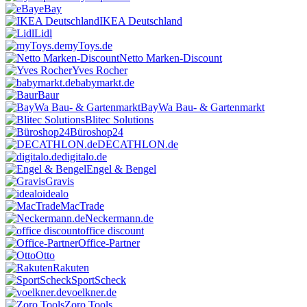
eBay
IKEA Deutschland
Lidl
myToys.de
Netto Marken-Discount
Yves Rocher
babymarkt.de
Baur
BayWa Bau- & Gartenmarkt
Blitec Solutions
Büroshop24
DECATHLON.de
digitalo.de
Engel & Bengel
Gravis
idealo
MacTrade
Neckermann.de
office discount
Office-Partner
Otto
Rakuten
SportScheck
voelkner.de
Zoro Tools