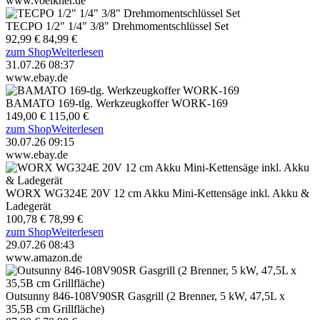
www.voelkner.de
TECPO 1/2" 1/4" 3/8" Drehmomentschlüssel Set
92,99 €
84,99 €
zum Shop
Weiterlesen
31.07.26 08:37
www.ebay.de
BAMATO 169-tlg. Werkzeugkoffer WORK-169
149,00 €
115,00 €
zum Shop
Weiterlesen
30.07.26 09:15
www.ebay.de
WORX WG324E 20V 12 cm Akku Mini-Kettensäge inkl. Akku &
Ladegerät
100,78 €
78,99 €
zum Shop
Weiterlesen
29.07.26 08:43
www.amazon.de
Outsunny 846-108V90SR Gasgrill (2 Brenner, 5 kW, 47,5L x
35,5B cm Grillfläche)