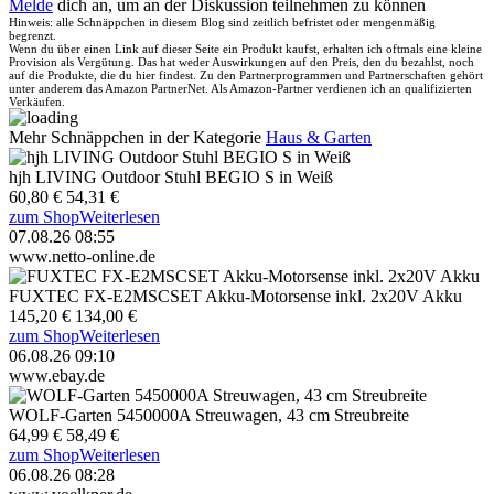
Melde
dich an, um an der Diskussion teilnehmen zu können
Hinweis: alle Schnäppchen in diesem Blog sind zeitlich befristet oder mengenmäßig
begrenzt.
Wenn du über einen Link auf dieser Seite ein Produkt kaufst, erhalten ich oftmals eine kleine
Provision als Vergütung. Das hat weder Auswirkungen auf den Preis, den du bezahlst, noch
auf die Produkte, die du hier findest. Zu den Partnerprogrammen und Partnerschaften gehört
unter anderem das Amazon PartnerNet. Als Amazon-Partner verdienen ich an qualifizierten
Verkäufen.
Mehr Schnäppchen in der Kategorie
Haus & Garten
hjh LIVING Outdoor Stuhl BEGIO S in Weiß
60,80 €
54,31 €
zum Shop
Weiterlesen
07.08.26 08:55
www.netto-online.de
FUXTEC FX-E2MSCSET Akku-Motorsense inkl. 2x20V Akku
145,20 €
134,00 €
zum Shop
Weiterlesen
06.08.26 09:10
www.ebay.de
WOLF-Garten 5450000A Streuwagen, 43 cm Streubreite
64,99 €
58,49 €
zum Shop
Weiterlesen
06.08.26 08:28