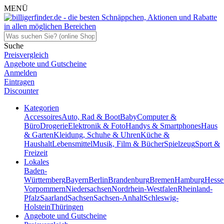
MENÜ
Suche
Preisvergleich
Angebote und Gutscheine
Anmelden
Eintragen
Discounter
Kategorien
Accessoires
Auto, Rad & Boot
Baby
Computer &
Büro
Drogerie
Elektronik & Foto
Handys & Smartphones
Haus
& Garten
Kleidung, Schuhe & Uhren
Küche &
Haushalt
Lebensmittel
Musik, Film & Bücher
Spielzeug
Sport &
Freizeit
Lokales
Baden-
Württemberg
Bayern
Berlin
Brandenburg
Bremen
Hamburg
Hesse
Vorpommern
Niedersachsen
Nordrhein-Westfalen
Rheinland-
Pfalz
Saarland
Sachsen
Sachsen-Anhalt
Schleswig-
Holstein
Thüringen
Angebote und Gutscheine