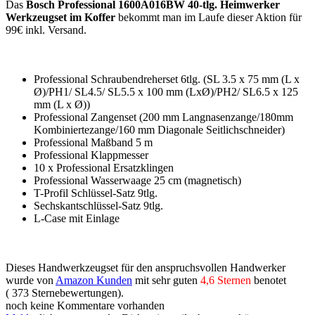
Das
Bosch Professional 1600A016BW 40-tlg. Heimwerker
Werkzeugset im Koffer
bekommt man im Laufe dieser Aktion für
99€ inkl. Versand.
Professional Schraubendreherset 6tlg. (SL 3.5 x 75 mm (L x
Ø)/PH1/ SL4.5/ SL5.5 x 100 mm (LxØ)/PH2/ SL6.5 x 125
mm (L x Ø))
Professional Zangenset (200 mm Langnasenzange/180mm
Kombiniertezange/160 mm Diagonale Seitlichschneider)
Professional Maßband 5 m
Professional Klappmesser
10 x Professional Ersatzklingen
Professional Wasserwaage 25 cm (magnetisch)
T-Profil Schlüssel-Satz 9tlg.
Sechskantschlüssel-Satz 9tlg.
L-Case mit Einlage
Dieses Handwerkzeugset für den anspruchsvollen Handwerker
wurde von
Amazon Kunden
mit sehr guten
4,6 Sternen
benotet
( 373 Sternebewertungen).
noch keine Kommentare vorhanden