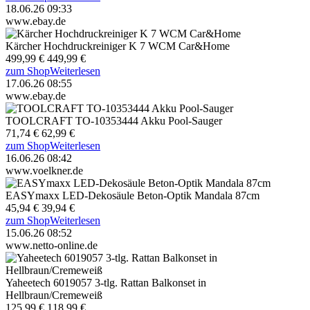
18.06.26 09:33
www.ebay.de
Kärcher Hochdruckreiniger K 7 WCM Car&Home
499,99 €
449,99 €
zum Shop
Weiterlesen
17.06.26 08:55
www.ebay.de
TOOLCRAFT TO-10353444 Akku Pool-Sauger
71,74 €
62,99 €
zum Shop
Weiterlesen
16.06.26 08:42
www.voelkner.de
EASYmaxx LED-Dekosäule Beton-Optik Mandala 87cm
45,94 €
39,94 €
zum Shop
Weiterlesen
15.06.26 08:52
www.netto-online.de
Yaheetech 6019057 3-tlg. Rattan Balkonset in
Hellbraun/Cremeweiß
125,99 €
118,99 €