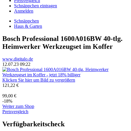
Preisvergleich
Schnäppchen eintragen
Anmelden
Schnäppchen
Haus & Garten
Bosch Professional 1600A016BW 40-tlg.
Heimwerker Werkzeugset im Koffer
www.digitalo.de
12.07.23 09:22
Klicken Sie hier um Bild zu vergrößern
121,22 €
99,00 €
-18%
Weiter zum Shop
Preisvergleich
Verfügbarkeitscheck