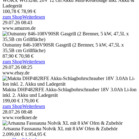
WORX WG324E 20V 12 cm Akku Mini-Kettensäge inkl. Akku &
Ladegerät
100,78 €
78,99 €
zum Shop
Weiterlesen
29.07.26 08:43
www.amazon.de
Outsunny 846-108V90SR Gasgrill (2 Brenner, 5 kW, 47,5L x
35,5B cm Grillfläche)
87,90 €
70,98 €
zum Shop
Weiterlesen
29.07.26 08:25
www.ebay.de
Makita DHP482RFE Akku-Schlagbohrschrauber 18V 3.0Ah Li-Ion
inkl. 2. Akku und Ladegerät
199,00 €
179,00 €
zum Shop
Weiterlesen
28.07.26 08:48
www.voelkner.de
Artsauna Fasssauna Nolvik XL mit 8 kW Ofen & Zubehör
2.099,00 €
1.954,95 €