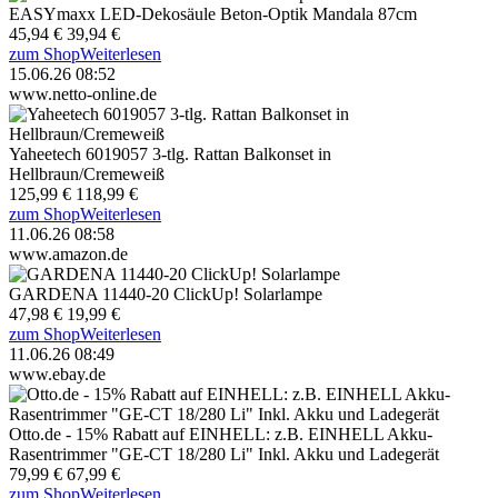
EASYmaxx LED-Dekosäule Beton-Optik Mandala 87cm
45,94 €
39,94 €
zum Shop
Weiterlesen
15.06.26 08:52
www.netto-online.de
Yaheetech 6019057 3-tlg. Rattan Balkonset in
Hellbraun/Cremeweiß
125,99 €
118,99 €
zum Shop
Weiterlesen
11.06.26 08:58
www.amazon.de
GARDENA 11440-20 ClickUp! Solarlampe
47,98 €
19,99 €
zum Shop
Weiterlesen
11.06.26 08:49
www.ebay.de
Otto.de - 15% Rabatt auf EINHELL: z.B. EINHELL Akku-
Rasentrimmer "GE-CT 18/280 Li" Inkl. Akku und Ladegerät
79,99 €
67,99 €
zum Shop
Weiterlesen