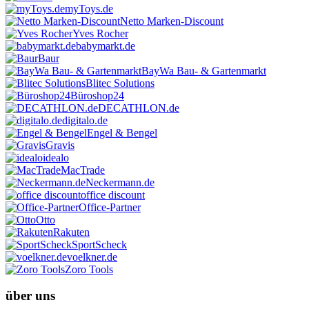
myToys.de
Netto Marken-Discount
Yves Rocher
babymarkt.de
Baur
BayWa Bau- & Gartenmarkt
Blitec Solutions
Büroshop24
DECATHLON.de
digitalo.de
Engel & Bengel
Gravis
idealo
MacTrade
Neckermann.de
office discount
Office-Partner
Otto
Rakuten
SportScheck
voelkner.de
Zoro Tools
über uns