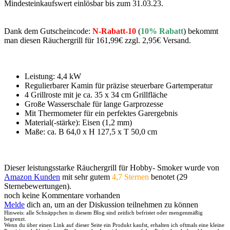
Mindesteinkaufswert einlösbar bis zum 31.03.23.
Dank dem Gutscheincode:
N-Rabatt-10
(
10% Rabatt
) bekommt
man diesen Räuchergrill für 161,99€ zzgl. 2,95€ Versand.
Leistung: 4,4 kW
Regulierbarer Kamin für präzise steuerbare Gartemperatur
4 Grillroste mit je ca. 35 x 34 cm Grillfläche
Große Wasserschale für lange Garprozesse
Mit Thermometer für ein perfektes Garergebnis
Material(-stärke): Eisen (1,2 mm)
Maße: ca. B 64,0 x H 127,5 x T 50,0 cm
Dieser leistungsstarke Räuchergrill für Hobby- Smoker wurde von
Amazon Kunden
mit sehr gutem
4,7 Sternen
benotet (29
Sternebewertungen).
noch keine Kommentare vorhanden
Melde
dich an, um an der Diskussion teilnehmen zu können
Hinweis: alle Schnäppchen in diesem Blog sind zeitlich befristet oder mengenmäßig
begrenzt.
Wenn du über einen Link auf dieser Seite ein Produkt kaufst, erhalten ich oftmals eine kleine