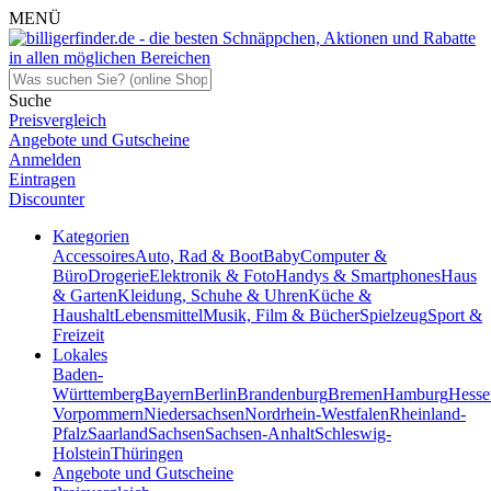
MENÜ
Suche
Preisvergleich
Angebote und Gutscheine
Anmelden
Eintragen
Discounter
Kategorien
Accessoires
Auto, Rad & Boot
Baby
Computer &
Büro
Drogerie
Elektronik & Foto
Handys & Smartphones
Haus
& Garten
Kleidung, Schuhe & Uhren
Küche &
Haushalt
Lebensmittel
Musik, Film & Bücher
Spielzeug
Sport &
Freizeit
Lokales
Baden-
Württemberg
Bayern
Berlin
Brandenburg
Bremen
Hamburg
Hesse
Vorpommern
Niedersachsen
Nordrhein-Westfalen
Rheinland-
Pfalz
Saarland
Sachsen
Sachsen-Anhalt
Schleswig-
Holstein
Thüringen
Angebote und Gutscheine