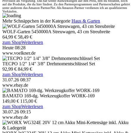
Provision als Vergütung. Das hat weder Auswirkungen auf den Preis, den du bezahlst, noch
auf die Produkte, die du hier findest. Zu den Partnerprogrammen und Partnerschaften gehört
unter anderem das Amazon PartnerNet. Als Amazon-Partner verdienen ich an qualifizierten
Verkäufen.
Mehr Schnäppchen in der Kategorie
Haus & Garten
WOLF-Garten 5450000A Streuwagen, 43 cm Streubreite
64,99 €
58,49 €
zum Shop
Weiterlesen
Heute 08:28
www.voelkner.de
TECPO 1/2" 1/4" 3/8" Drehmomentschlüssel Set
92,99 €
84,99 €
zum Shop
Weiterlesen
31.07.26 08:37
www.ebay.de
BAMATO 169-tlg. Werkzeugkoffer WORK-169
149,00 €
115,00 €
zum Shop
Weiterlesen
30.07.26 09:15
www.ebay.de