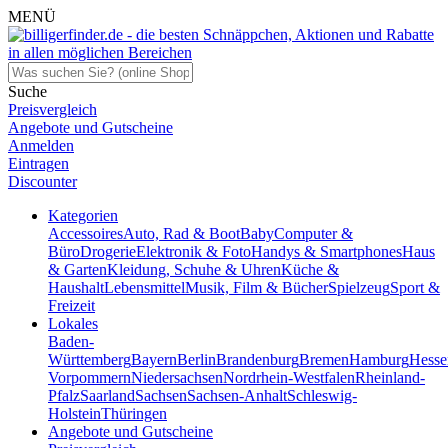
MENÜ
Suche
Preisvergleich
Angebote und Gutscheine
Anmelden
Eintragen
Discounter
Kategorien
Accessoires
Auto, Rad & Boot
Baby
Computer &
Büro
Drogerie
Elektronik & Foto
Handys & Smartphones
Haus
& Garten
Kleidung, Schuhe & Uhren
Küche &
Haushalt
Lebensmittel
Musik, Film & Bücher
Spielzeug
Sport &
Freizeit
Lokales
Baden-
Württemberg
Bayern
Berlin
Brandenburg
Bremen
Hamburg
Hesse
Vorpommern
Niedersachsen
Nordrhein-Westfalen
Rheinland-
Pfalz
Saarland
Sachsen
Sachsen-Anhalt
Schleswig-
Holstein
Thüringen
Angebote und Gutscheine