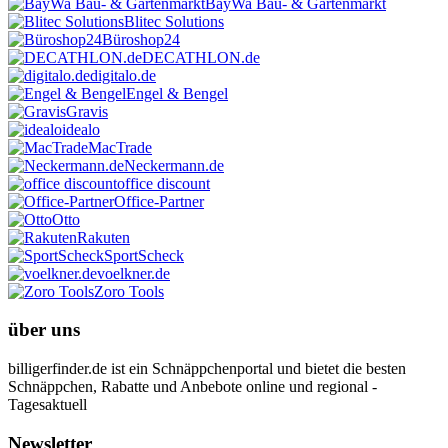
BayWa Bau- & Gartenmarkt
Blitec Solutions
Büroshop24
DECATHLON.de
digitalo.de
Engel & Bengel
Gravis
idealo
MacTrade
Neckermann.de
office discount
Office-Partner
Otto
Rakuten
SportScheck
voelkner.de
Zoro Tools
über uns
billigerfinder.de ist ein Schnäppchenportal und bietet die besten
Schnäppchen, Rabatte und Anbebote online und regional -
Tagesaktuell
Newsletter