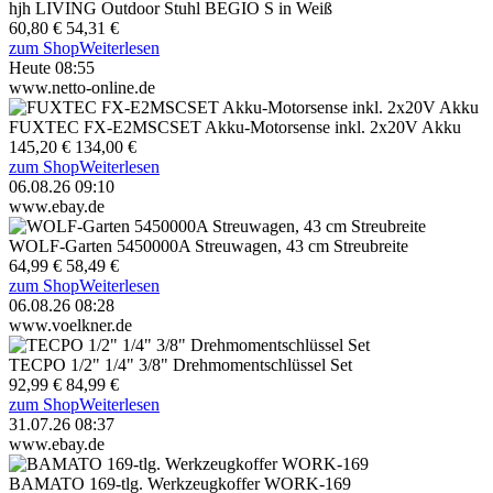
hjh LIVING Outdoor Stuhl BEGIO S in Weiß
60,80 €
54,31 €
zum Shop
Weiterlesen
Heute 08:55
www.netto-online.de
FUXTEC FX-E2MSCSET Akku-Motorsense inkl. 2x20V Akku
145,20 €
134,00 €
zum Shop
Weiterlesen
06.08.26 09:10
www.ebay.de
WOLF-Garten 5450000A Streuwagen, 43 cm Streubreite
64,99 €
58,49 €
zum Shop
Weiterlesen
06.08.26 08:28
www.voelkner.de
TECPO 1/2" 1/4" 3/8" Drehmomentschlüssel Set
92,99 €
84,99 €
zum Shop
Weiterlesen
31.07.26 08:37
www.ebay.de
BAMATO 169-tlg. Werkzeugkoffer WORK-169