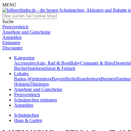
MENÜ
Suche
Preisvergleich
Angebote und Gutscheine
Anmelden
Eintragen
Discounter
Kategorien
Accessoires
Auto, Rad & Boot
Baby
Computer & Büro
Drogerie
Bücher
Spielzeug
Sport & Freizeit
Lokales
Baden-Württemberg
Bayern
Berlin
Brandenburg
Bremen
Hambur
Holstein
Thüringen
Angebote und Gutscheine
Preisvergleich
Schnäppchen eintragen
Anmelden
Schnäppchen
Haus & Garten