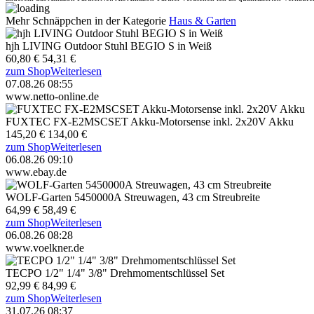
Mehr Schnäppchen in der Kategorie
Haus & Garten
hjh LIVING Outdoor Stuhl BEGIO S in Weiß
60,80 €
54,31 €
zum Shop
Weiterlesen
07.08.26 08:55
www.netto-online.de
FUXTEC FX-E2MSCSET Akku-Motorsense inkl. 2x20V Akku
145,20 €
134,00 €
zum Shop
Weiterlesen
06.08.26 09:10
www.ebay.de
WOLF-Garten 5450000A Streuwagen, 43 cm Streubreite
64,99 €
58,49 €
zum Shop
Weiterlesen
06.08.26 08:28
www.voelkner.de
TECPO 1/2" 1/4" 3/8" Drehmomentschlüssel Set
92,99 €
84,99 €
zum Shop
Weiterlesen
31.07.26 08:37