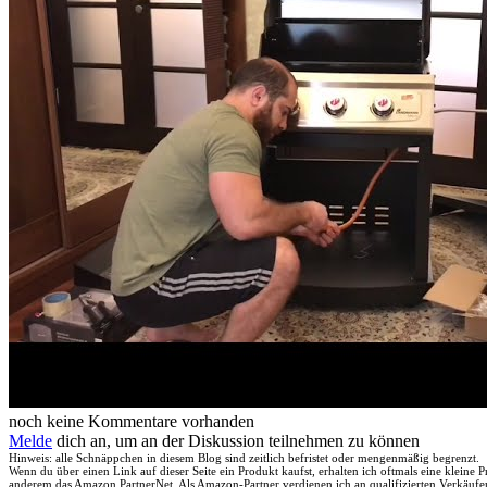
noch keine Kommentare vorhanden
Melde
dich an, um an der Diskussion teilnehmen zu können
Hinweis: alle Schnäppchen in diesem Blog sind zeitlich befristet oder mengenmäßig begrenzt.
Wenn du über einen Link auf dieser Seite ein Produkt kaufst, erhalten ich oftmals eine kleine
anderem das Amazon PartnerNet. Als Amazon-Partner verdienen ich an qualifizierten Verkäufe