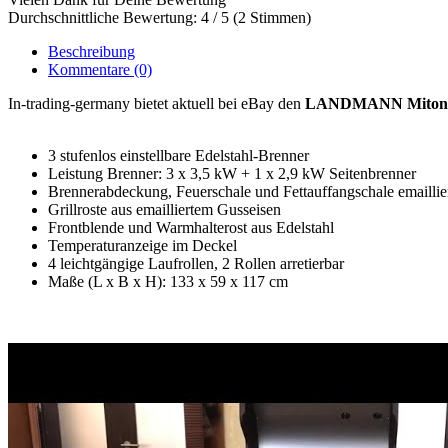
Durchschnittliche Bewertung: 4 / 5 (2 Stimmen)
Beschreibung
Kommentare
(0)
In-trading-germany bietet aktuell bei eBay den
LANDMANN Miton PT
3 stufenlos einstellbare Edelstahl-Brenner
Leistung Brenner: 3 x 3,5 kW + 1 x 2,9 kW Seitenbrenner
Brennerabdeckung, Feuerschale und Fettauffangschale emaillie
Grillroste aus emailliertem Gusseisen
Frontblende und Warmhalterost aus Edelstahl
Temperaturanzeige im Deckel
4 leichtgängige Laufrollen, 2 Rollen arretierbar
Maße (L x B x H): 133 x 59 x 117 cm