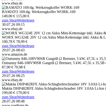
www.ebay.de
BAMATO 169-tlg. Werkzeugkoffer WORK-169
149,00 €
115,00 €
zum Shop
Weiterlesen
30.07.26 09:15
www.ebay.de
WORX WG324E 20V 12 cm Akku Mini-Kettensäge inkl. Akku & La
100,78 €
78,99 €
zum Shop
Weiterlesen
29.07.26 08:43
www.amazon.de
Outsunny 846-108V90SR Gasgrill (2 Brenner, 5 kW, 47,5L x 35,5B c
87,90 €
70,98 €
zum Shop
Weiterlesen
29.07.26 08:25
www.ebay.de
Makita DHP482RFE Akku-Schlagbohrschrauber 18V 3.0Ah Li-Ion in
199,00 €
179,00 €
zum Shop
Weiterlesen
28.07.26 08:48
www.voelkner.de