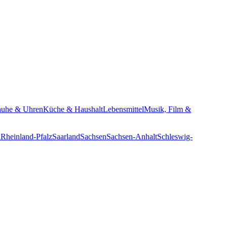
huhe & Uhren
Küche & Haushalt
Lebensmittel
Musik, Film &
n
Rheinland-Pfalz
Saarland
Sachsen
Sachsen-Anhalt
Schleswig-