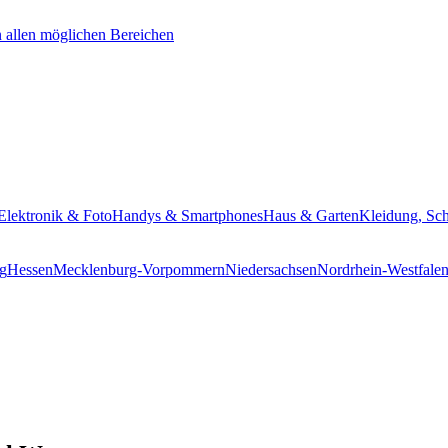
Elektronik & Foto
Handys & Smartphones
Haus & Garten
Kleidung, Sc
g
Hessen
Mecklenburg-Vorpommern
Niedersachsen
Nordrhein-Westfale