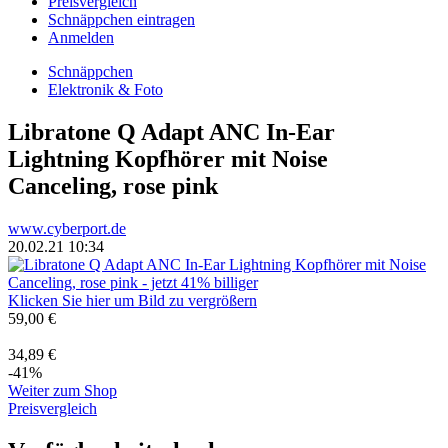
Preisvergleich
Schnäppchen eintragen
Anmelden
Schnäppchen
Elektronik & Foto
Libratone Q Adapt ANC In-Ear
Lightning Kopfhörer mit Noise
Canceling, rose pink
www.cyberport.de
20.02.21 10:34
Klicken Sie hier um Bild zu vergrößern
59,00 €
34,89 €
-41%
Weiter zum Shop
Preisvergleich