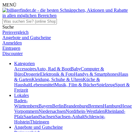
MENÜ
Suche
Preisvergleich
Angebote und Gutscheine
Anmelden
Eintragen
Discounter
Kategorien
Accessoires
Auto, Rad & Boot
Baby
Computer &
Büro
Drogerie
Elektronik & Foto
Handys & Smartphones
Haus
& Garten
Kleidung, Schuhe & Uhren
Küche &
Haushalt
Lebensmittel
Musik, Film & Bücher
Spielzeug
Sport &
Freizeit
Lokales
Baden-
Württemberg
Bayern
Berlin
Brandenburg
Bremen
Hamburg
Hesse
Vorpommern
Niedersachsen
Nordrhein-Westfalen
Rheinland-
Pfalz
Saarland
Sachsen
Sachsen-Anhalt
Schleswig-
Holstein
Thüringen
Angebote und Gutscheine