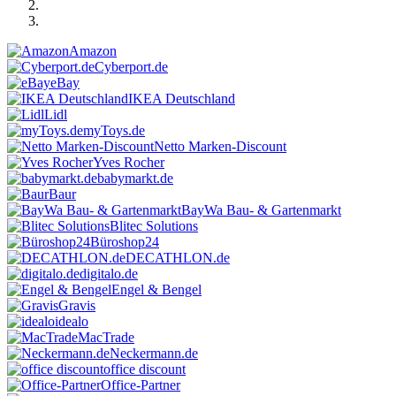
Amazon
Cyberport.de
eBay
IKEA Deutschland
Lidl
myToys.de
Netto Marken-Discount
Yves Rocher
babymarkt.de
Baur
BayWa Bau- & Gartenmarkt
Blitec Solutions
Büroshop24
DECATHLON.de
digitalo.de
Engel & Bengel
Gravis
idealo
MacTrade
Neckermann.de
office discount
Office-Partner