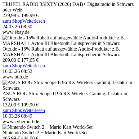
TEUFEL RADIO 3SIXTY (2020) DAB+ Digitalradio in Schwarz
oder Weiß
239,98 €
199,99 €
zum Shop
Weiterlesen
24.03.26 08:30
www.ebay.de
Otto.de - 15% Rabatt auf ausgewählte Audio-Produkte: z.B.
MARSHALL Acton III Bluetooth-Lautsprecher in Schwarz
209,00 €
177,65 €
zum Shop
Weiterlesen
16.03.26 08:52
www.otto.de
ASUS ROG Strix Scope II 96 RX Wireless Gaming-Tastatur in
Schwarz
132,00 €
109,90 €
zum Shop
Weiterlesen
10.03.26 08:49
www.cyberport.de
Nintendo Switch 2 + Mario Kart World-Set
466,99 €
444,00 €