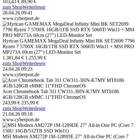
103,43 €
89,90 €
zum Shop
Weiterlesen
28.04.26 09:41
www.cyberport.de
Hyrican GAMEMAX MegaDeal Infinity Mini BK SET2699 7796
Ryzen 7 5700X 16GB/1TB SSD RTX 5060Ti Win11 + MSI PRO
MP273A 69cm (27") LED-Monitor Set
1.381,84 €
1.255,99 €
zum Shop
Weiterlesen
24.04.26 09:23
www.cyberport.de
Acer Chromebook Tab 311 CW311-3HN-K7MY MT8186
4GB/128GB eMMC 11"FHD ChromeOS
243,99 €
235,99 €
zum Shop
Weiterlesen
21.04.26 09:18
www.cyberport.de
MSI Modern AM272P 1M-1289DE 27" All-in-One PC (Core 7