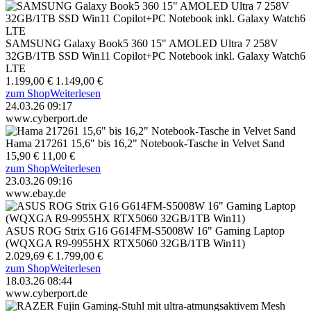
SAMSUNG Galaxy Book5 360 15" AMOLED Ultra 7 258V
32GB/1TB SSD Win11 Copilot+PC Notebook inkl. Galaxy Watch6
LTE
1.199,00 €
1.149,00 €
zum Shop
Weiterlesen
24.03.26 09:17
www.cyberport.de
Hama 217261 15,6" bis 16,2" Notebook-Tasche in Velvet Sand
15,90 €
11,00 €
zum Shop
Weiterlesen
23.03.26 09:16
www.ebay.de
ASUS ROG Strix G16 G614FM-S5008W 16" Gaming Laptop
(WQXGA R9-9955HX RTX5060 32GB/1TB Win11)
2.029,69 €
1.799,00 €
zum Shop
Weiterlesen
18.03.26 08:44
www.cyberport.de