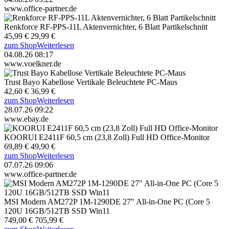
www.office-partner.de
Renkforce RF-PPS-11L Aktenvernichter, 6 Blatt Partikelschnitt
45,99 €
29,99 €
zum Shop
Weiterlesen
04.08.26 08:17
www.voelkner.de
Trust Bayo Kabellose Vertikale Beleuchtete PC-Maus
42,60 €
36,99 €
zum Shop
Weiterlesen
28.07.26 09:22
www.ebay.de
KOORUI E2411F 60,5 cm (23,8 Zoll) Full HD Office-Monitor
69,89 €
49,90 €
zum Shop
Weiterlesen
07.07.26 09:06
www.office-partner.de
MSI Modern AM272P 1M-1290DE 27" All-in-One PC (Core 5
120U 16GB/512TB SSD Win11
749,00 €
705,99 €