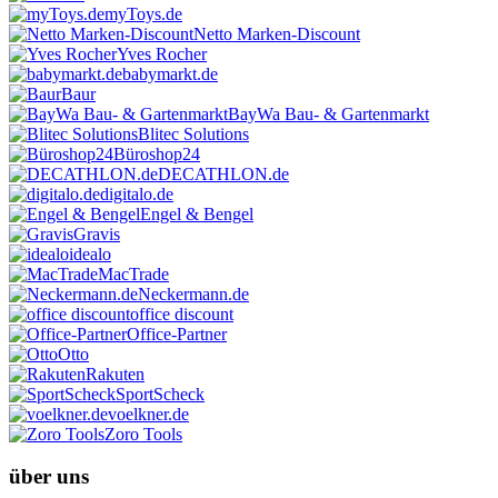
myToys.de
Netto Marken-Discount
Yves Rocher
babymarkt.de
Baur
BayWa Bau- & Gartenmarkt
Blitec Solutions
Büroshop24
DECATHLON.de
digitalo.de
Engel & Bengel
Gravis
idealo
MacTrade
Neckermann.de
office discount
Office-Partner
Otto
Rakuten
SportScheck
voelkner.de
Zoro Tools
über uns