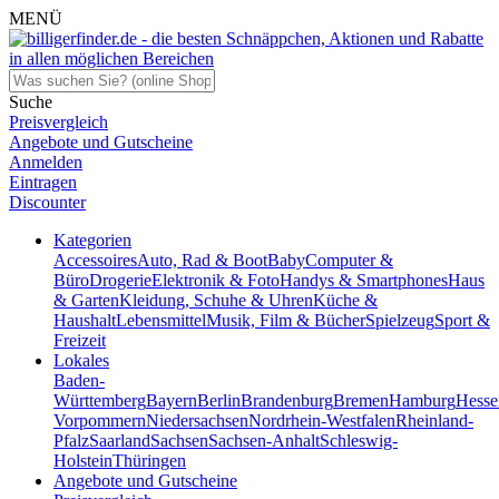
MENÜ
Suche
Preisvergleich
Angebote und Gutscheine
Anmelden
Eintragen
Discounter
Kategorien
Accessoires
Auto, Rad & Boot
Baby
Computer &
Büro
Drogerie
Elektronik & Foto
Handys & Smartphones
Haus
& Garten
Kleidung, Schuhe & Uhren
Küche &
Haushalt
Lebensmittel
Musik, Film & Bücher
Spielzeug
Sport &
Freizeit
Lokales
Baden-
Württemberg
Bayern
Berlin
Brandenburg
Bremen
Hamburg
Hesse
Vorpommern
Niedersachsen
Nordrhein-Westfalen
Rheinland-
Pfalz
Saarland
Sachsen
Sachsen-Anhalt
Schleswig-
Holstein
Thüringen
Angebote und Gutscheine