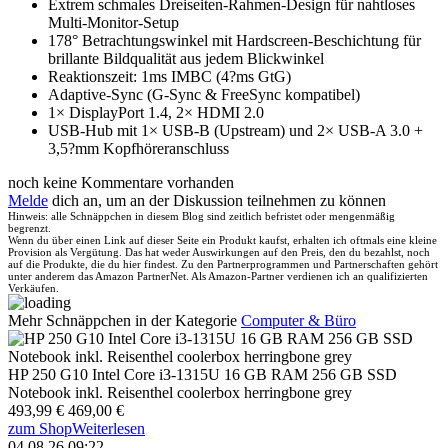
Extrem schmales Dreiseiten-Rahmen-Design für nahtloses
Multi-Monitor-Setup
178° Betrachtungswinkel mit Hardscreen-Beschichtung für
brillante Bildqualität aus jedem Blickwinkel
Reaktionszeit: 1ms IMBC (4?ms GtG)
Adaptive-Sync (G-Sync & FreeSync kompatibel)
1× DisplayPort 1.4, 2× HDMI 2.0
USB-Hub mit 1× USB-B (Upstream) und 2× USB-A 3.0 +
3,5?mm Kopfhöreranschluss
noch keine Kommentare vorhanden
Melde
dich an, um an der Diskussion teilnehmen zu können
Hinweis: alle Schnäppchen in diesem Blog sind zeitlich befristet oder mengenmäßig
begrenzt.
Wenn du über einen Link auf dieser Seite ein Produkt kaufst, erhalten ich oftmals eine kleine
Provision als Vergütung. Das hat weder Auswirkungen auf den Preis, den du bezahlst, noch
auf die Produkte, die du hier findest. Zu den Partnerprogrammen und Partnerschaften gehört
unter anderem das Amazon PartnerNet. Als Amazon-Partner verdienen ich an qualifizierten
Verkäufen.
Mehr Schnäppchen in der Kategorie
Computer & Büro
HP 250 G10 Intel Core i3-1315U 16 GB RAM 256 GB SSD
Notebook inkl. Reisenthel coolerbox herringbone grey
493,99 €
469,00 €
zum Shop
Weiterlesen
04.08.26 09:22