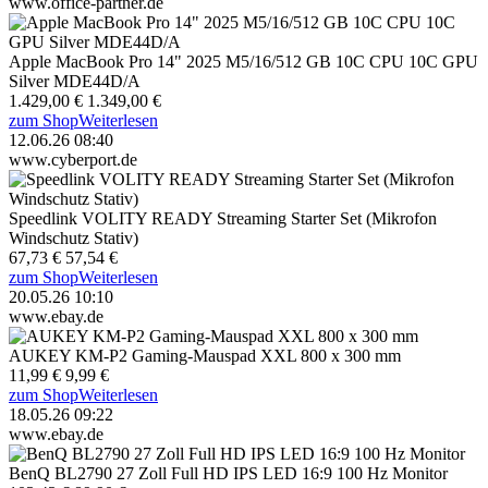
www.office-partner.de
Apple MacBook Pro 14" 2025 M5/16/512 GB 10C CPU 10C GPU
Silver MDE44D/A
1.429,00 €
1.349,00 €
zum Shop
Weiterlesen
12.06.26 08:40
www.cyberport.de
Speedlink VOLITY READY Streaming Starter Set (Mikrofon
Windschutz Stativ)
67,73 €
57,54 €
zum Shop
Weiterlesen
20.05.26 10:10
www.ebay.de
AUKEY KM-P2 Gaming-Mauspad XXL 800 x 300 mm
11,99 €
9,99 €
zum Shop
Weiterlesen
18.05.26 09:22
www.ebay.de
BenQ BL2790 27 Zoll Full HD IPS LED 16:9 100 Hz Monitor