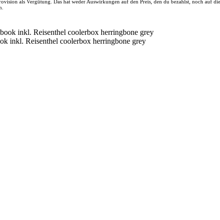
 Provision als Vergütung. Das hat weder Auswirkungen auf den Preis, den du bezahlst, noch auf d
n.
nkl. Reisenthel coolerbox herringbone grey