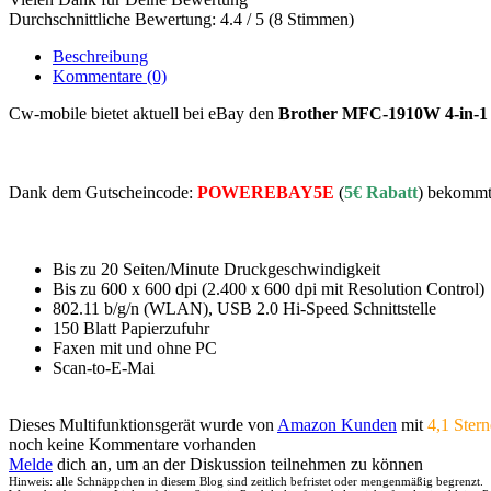
Durchschnittliche Bewertung: 4.4 / 5 (8 Stimmen)
Beschreibung
Kommentare
(0)
Cw-mobile bietet aktuell bei eBay den
Brother MFC-1910W 4-in-1
Dank dem Gutscheincode:
POWEREBAY5E
(
5€ Rabatt
) bekommt
Bis zu 20 Seiten/Minute Druckgeschwindigkeit
Bis zu 600 x 600 dpi (2.400 x 600 dpi mit Resolution Control)
802.11 b/g/n (WLAN), USB 2.0 Hi-Speed Schnittstelle
150 Blatt Papierzufuhr
Faxen mit und ohne PC
Scan-to-E-Mai
Dieses Multifunktionsgerät wurde von
Amazon Kunden
mit
4,1 Ster
noch keine Kommentare vorhanden
Melde
dich an, um an der Diskussion teilnehmen zu können
Hinweis: alle Schnäppchen in diesem Blog sind zeitlich befristet oder mengenmäßig begrenzt.