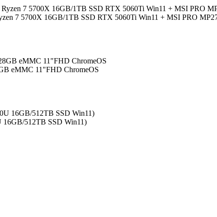
yzen 7 5700X 16GB/1TB SSD RTX 5060Ti Win11 + MSI PRO MP273
28GB eMMC 11"FHD ChromeOS
0U 16GB/512TB SSD Win11)