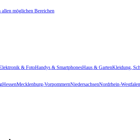
Elektronik & Foto
Handys & Smartphones
Haus & Garten
Kleidung, Sc
g
Hessen
Mecklenburg-Vorpommern
Niedersachsen
Nordrhein-Westfale