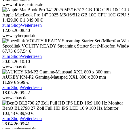
www.office-partner.de
Apple MacBook Pro 14" 2025 M5/16/512 GB 10C CPU 10C GPU 
1.429,00 €
1.349,00 €
zum Shop
Weiterlesen
12.06.26 08:40
www.cyberport.de
Speedlink VOLITY READY Streaming Starter Set (Mikrofon Windsch
67,73 €
57,54 €
zum Shop
Weiterlesen
20.05.26 10:10
www.ebay.de
AUKEY KM-P2 Gaming-Mauspad XXL 800 x 300 mm
11,99 €
9,99 €
zum Shop
Weiterlesen
18.05.26 09:22
www.ebay.de
BenQ BL2790 27 Zoll Full HD IPS LED 16:9 100 Hz Monitor
103,43 €
89,90 €
zum Shop
Weiterlesen
28.04.26 09:41
www.cyberport.de