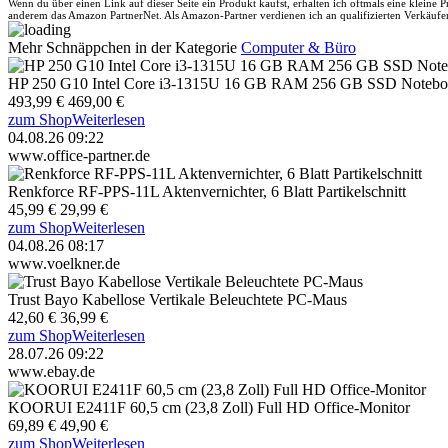
Wenn du über einen Link auf dieser Seite ein Produkt kaufst, erhalten ich oftmals eine kleine
anderem das Amazon PartnerNet. Als Amazon-Partner verdienen ich an qualifizierten Verkäufe
Mehr Schnäppchen in der Kategorie
Computer & Büro
HP 250 G10 Intel Core i3-1315U 16 GB RAM 256 GB SSD Notebook i
493,99 €
469,00 €
zum Shop
Weiterlesen
04.08.26 09:22
www.office-partner.de
Renkforce RF-PPS-11L Aktenvernichter, 6 Blatt Partikelschnitt
45,99 €
29,99 €
zum Shop
Weiterlesen
04.08.26 08:17
www.voelkner.de
Trust Bayo Kabellose Vertikale Beleuchtete PC-Maus
42,60 €
36,99 €
zum Shop
Weiterlesen
28.07.26 09:22
www.ebay.de
KOORUI E2411F 60,5 cm (23,8 Zoll) Full HD Office-Monitor
69,89 €
49,90 €
zum Shop
Weiterlesen