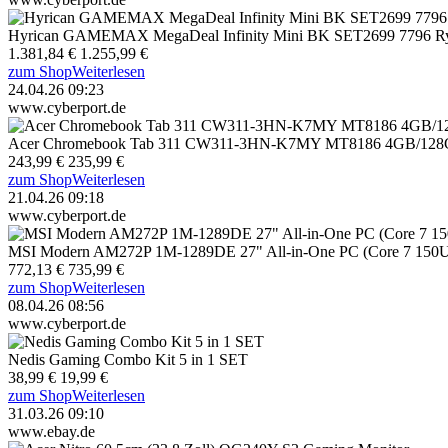
Hyrican GAMEMAX MegaDeal Infinity Mini BK SET2699 7796 R
1.381,84 €
1.255,99 €
zum Shop
Weiterlesen
24.04.26 09:23
www.cyberport.de
Acer Chromebook Tab 311 CW311-3HN-K7MY MT8186 4GB/1
243,99 €
235,99 €
zum Shop
Weiterlesen
21.04.26 09:18
www.cyberport.de
MSI Modern AM272P 1M-1289DE 27" All-in-One PC (Core 7 15
772,13 €
735,99 €
zum Shop
Weiterlesen
08.04.26 08:56
www.cyberport.de
Nedis Gaming Combo Kit 5 in 1 SET
38,99 €
19,99 €
zum Shop
Weiterlesen
31.03.26 09:10
www.ebay.de