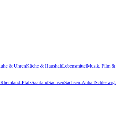
huhe & Uhren
Küche & Haushalt
Lebensmittel
Musik, Film &
n
Rheinland-Pfalz
Saarland
Sachsen
Sachsen-Anhalt
Schleswig-