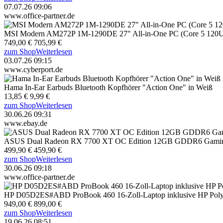
07.07.26 09:06
www.office-partner.de
MSI Modern AM272P 1M-1290DE 27" All-in-One PC (Core 5 12
749,00 €
705,99 €
zum Shop
Weiterlesen
03.07.26 09:15
www.cyberport.de
Hama In-Ear Earbuds Bluetooth Kopfhörer "Action One" in Weiß
13,85 €
9,99 €
zum Shop
Weiterlesen
30.06.26 09:31
www.ebay.de
ASUS Dual Radeon RX 7700 XT OC Edition 12GB GDDR6 Gaming
499,90 €
459,90 €
zum Shop
Weiterlesen
30.06.26 09:18
www.office-partner.de
HP D05D2ES#ABD ProBook 460 16-Zoll-Laptop inklusive HP Poly
949,00 €
899,00 €
zum Shop
Weiterlesen
19.06.26 08:51