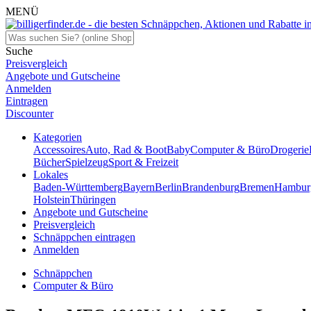
MENÜ
Suche
Preisvergleich
Angebote und Gutscheine
Anmelden
Eintragen
Discounter
Kategorien
Accessoires
Auto, Rad & Boot
Baby
Computer & Büro
Drogerie
Bücher
Spielzeug
Sport & Freizeit
Lokales
Baden-Württemberg
Bayern
Berlin
Brandenburg
Bremen
Hambur
Holstein
Thüringen
Angebote und Gutscheine
Preisvergleich
Schnäppchen eintragen
Anmelden
Schnäppchen
Computer & Büro