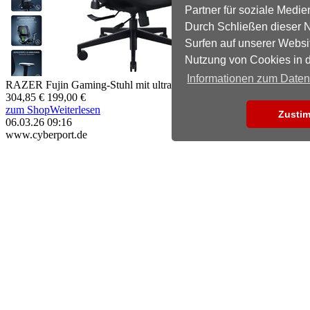
Partner für soziale Medie
Durch Schließen dieser N
Surfen auf unserer Websi
Nutzung von Cookies in 
Informationen zum Date
RAZER Fujin Gaming-Stuhl mit ultra-atmungsaktivem Mesh
304,85 €
199,00 €
zum Shop
Weiterlesen
Zusti
06.03.26 09:16
www.cyberport.de