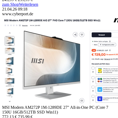
zum Shop
Weiterlesen
21.04.26 09:18
www.cyberport.de
MSI Modern AM272P 1M-1289DE 27" All-in-One PC (Core 7
150U 16GB/512TB SSD Win11)
772,13 €
735,99 €