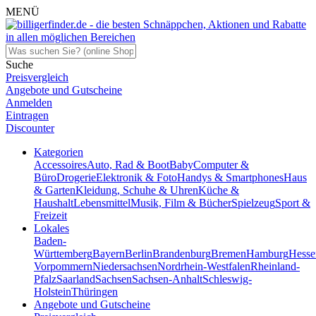
MENÜ
Suche
Preisvergleich
Angebote und Gutscheine
Anmelden
Eintragen
Discounter
Kategorien
Accessoires
Auto, Rad & Boot
Baby
Computer &
Büro
Drogerie
Elektronik & Foto
Handys & Smartphones
Haus
& Garten
Kleidung, Schuhe & Uhren
Küche &
Haushalt
Lebensmittel
Musik, Film & Bücher
Spielzeug
Sport &
Freizeit
Lokales
Baden-
Württemberg
Bayern
Berlin
Brandenburg
Bremen
Hamburg
Hesse
Vorpommern
Niedersachsen
Nordrhein-Westfalen
Rheinland-
Pfalz
Saarland
Sachsen
Sachsen-Anhalt
Schleswig-
Holstein
Thüringen
Angebote und Gutscheine