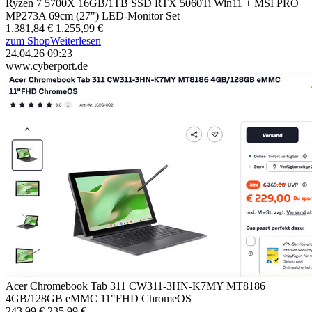
Ryzen 7 5700X 16GB/1TB SSD RTX 5060Ti Win11 + MSI PRO
MP273A 69cm (27") LED-Monitor Set
1.381,84 €
1.255,99 €
zum Shop
Weiterlesen
24.04.26 09:23
www.cyberport.de
Acer Chromebook Tab 311 CW311-3HN-K7MY MT8186
4GB/128GB eMMC 11"FHD ChromeOS
243,99 €
235,99 €