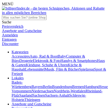
MENÜ
Suche
Preisvergleich
Angebote und Gutscheine
Anmelden
Eintragen
Discounter
Kategorien
Accessoires
Auto, Rad & Boot
Baby
Computer &
Büro
Drogerie
Elektronik & Foto
Handys & Smartphones
Haus
& Garten
Kleidung, Schuhe & Uhren
Küche &
Haushalt
Lebensmittel
Musik, Film & Bücher
Spielzeug
Sport &
Freizeit
Lokales
Baden-
Württemberg
Bayern
Berlin
Brandenburg
Bremen
Hamburg
Hesse
Vorpommern
Niedersachsen
Nordrhein-Westfalen
Rheinland-
Pfalz
Saarland
Sachsen
Sachsen-Anhalt
Schleswig-
Holstein
Thüringen
Angebote und Gutscheine