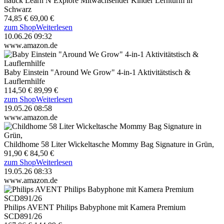
hauck Learn N Explore Mitwachsender Kinder Lernturm in
Schwarz
74,85 €
69,00 €
zum Shop
Weiterlesen
10.06.26 09:32
www.amazon.de
Baby Einstein "Around We Grow" 4-in-1 Aktivitätstisch &
Lauflernhilfe
114,50 €
89,99 €
zum Shop
Weiterlesen
19.05.26 08:58
www.amazon.de
Childhome 58 Liter Wickeltasche Mommy Bag Signature in Grün,
91,90 €
84,50 €
zum Shop
Weiterlesen
19.05.26 08:33
www.amazon.de
Philips AVENT Philips Babyphone mit Kamera Premium
SCD891/26