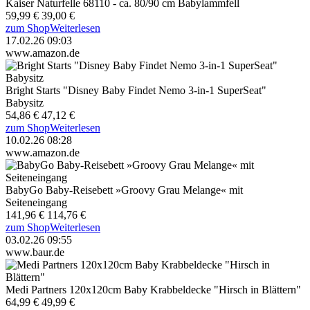
Kaiser Naturfelle 68110 - ca. 80/90 cm Babylammfell
59,99 €
39,00 €
zum Shop
Weiterlesen
17.02.26 09:03
www.amazon.de
Bright Starts "Disney Baby Findet Nemo 3-in-1 SuperSeat"
Babysitz
54,86 €
47,12 €
zum Shop
Weiterlesen
10.02.26 08:28
www.amazon.de
BabyGo Baby-Reisebett »Groovy Grau Melange« mit
Seiteneingang
141,96 €
114,76 €
zum Shop
Weiterlesen
03.02.26 09:55
www.baur.de
Medi Partners 120x120cm Baby Krabbeldecke "Hirsch in Blättern"
64,99 €
49,99 €