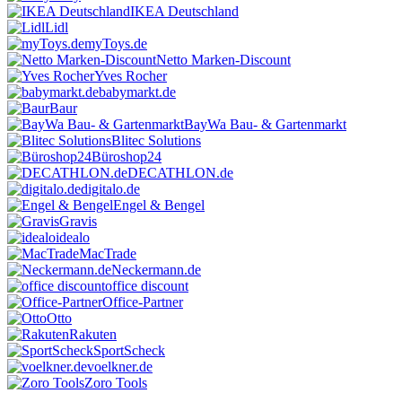
IKEA Deutschland
Lidl
myToys.de
Netto Marken-Discount
Yves Rocher
babymarkt.de
Baur
BayWa Bau- & Gartenmarkt
Blitec Solutions
Büroshop24
DECATHLON.de
digitalo.de
Engel & Bengel
Gravis
idealo
MacTrade
Neckermann.de
office discount
Office-Partner
Otto
Rakuten
SportScheck
voelkner.de
Zoro Tools