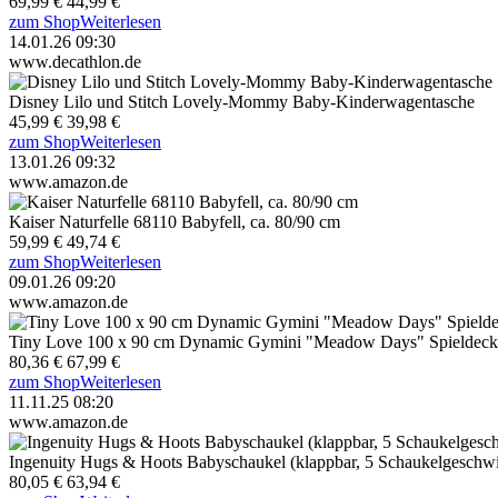
69,99 €
44,99 €
zum Shop
Weiterlesen
14.01.26 09:30
www.decathlon.de
Disney Lilo und Stitch Lovely-Mommy Baby-Kinderwagentasche
45,99 €
39,98 €
zum Shop
Weiterlesen
13.01.26 09:32
www.amazon.de
Kaiser Naturfelle 68110 Babyfell, ca. 80/90 cm
59,99 €
49,74 €
zum Shop
Weiterlesen
09.01.26 09:20
www.amazon.de
Tiny Love 100 x 90 cm Dynamic Gymini "Meadow Days" Spieldeck
80,36 €
67,99 €
zum Shop
Weiterlesen
11.11.25 08:20
www.amazon.de
Ingenuity Hugs & Hoots Babyschaukel (klappbar, 5 Schaukelgeschwin
80,05 €
63,94 €