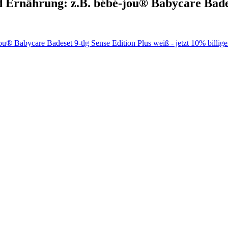
 Ernährung: z.B. bébé-jou® Babycare Badese