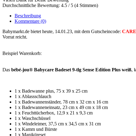
Durchschnittliche Bewertung: 4.5 / 5 (4 Stimmen)
Beschreibung
Kommentare
(0)
Babymarkt.de bietet heute, 14.01.23, mit dem Gutscheincode:
CARE
Vorrat reicht.
Beispiel Warenkorb:
Das
bébé-jou® Babycare Badeset 9-tlg Sense Edition Plus weiß
, 
1 x Badewanne plus, 75 x 39 x 25 cm
1 x Ablassschlauch
1 x Badewannenständer, 78 cm x 32 cm x 16 cm
1 x Badewanneneinsatz, 23 cm x 49 cm x 18 cm
1 x Feuchttücherbox, 12,9 x 21 x 9,3 cm
1 x Waschschüssel
1 x Windeleimer, 37,5 cm x 34,5 cm x 31 cm
1 x Kamm und Bürste
1 x Maniküreset