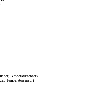
6
er, Temperatursensor)