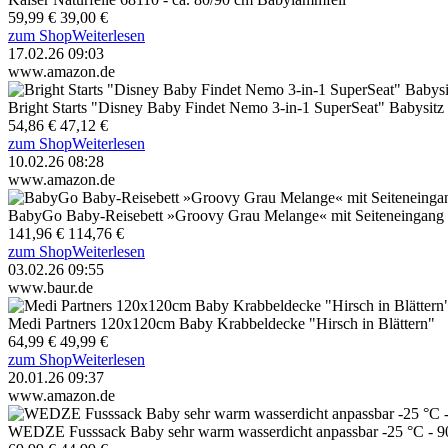
59,99 €
39,00 €
zum Shop
Weiterlesen
17.02.26 09:03
www.amazon.de
Bright Starts "Disney Baby Findet Nemo 3-in-1 SuperSeat" Babysitz
54,86 €
47,12 €
zum Shop
Weiterlesen
10.02.26 08:28
www.amazon.de
BabyGo Baby-Reisebett »Groovy Grau Melange« mit Seiteneingang
141,96 €
114,76 €
zum Shop
Weiterlesen
03.02.26 09:55
www.baur.de
Medi Partners 120x120cm Baby Krabbeldecke "Hirsch in Blättern"
64,99 €
49,99 €
zum Shop
Weiterlesen
20.01.26 09:37
www.amazon.de
WEDZE Fusssack Baby sehr warm wasserdicht anpassbar -25 °C - 90