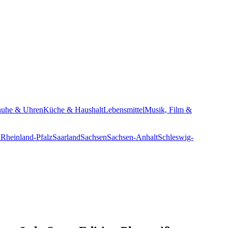
huhe & Uhren
Küche & Haushalt
Lebensmittel
Musik, Film &
n
Rheinland-Pfalz
Saarland
Sachsen
Sachsen-Anhalt
Schleswig-