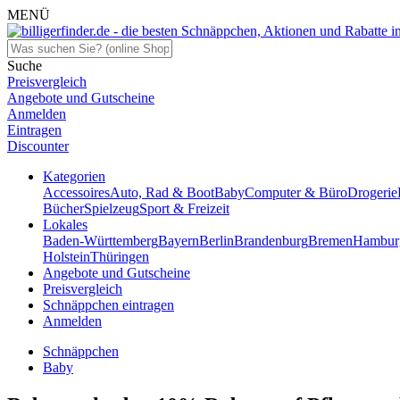
MENÜ
Suche
Preisvergleich
Angebote und Gutscheine
Anmelden
Eintragen
Discounter
Kategorien
Accessoires
Auto, Rad & Boot
Baby
Computer & Büro
Drogerie
Bücher
Spielzeug
Sport & Freizeit
Lokales
Baden-Württemberg
Bayern
Berlin
Brandenburg
Bremen
Hambur
Holstein
Thüringen
Angebote und Gutscheine
Preisvergleich
Schnäppchen eintragen
Anmelden
Schnäppchen
Baby