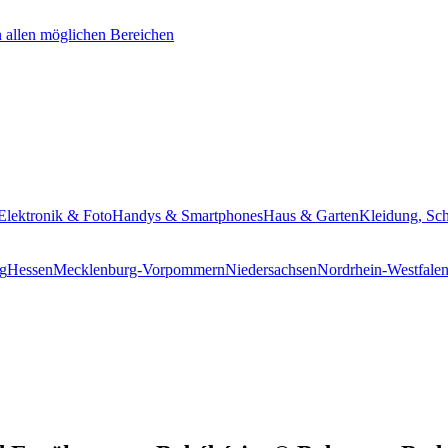
Elektronik & Foto
Handys & Smartphones
Haus & Garten
Kleidung, Sc
g
Hessen
Mecklenburg-Vorpommern
Niedersachsen
Nordrhein-Westfale