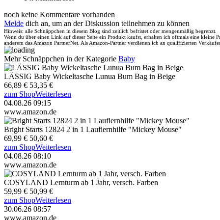
noch keine Kommentare vorhanden
Melde
dich an, um an der Diskussion teilnehmen zu können
Hinweis: alle Schnäppchen in diesem Blog sind zeitlich befristet oder mengenmäßig begrenzt.
Wenn du über einen Link auf dieser Seite ein Produkt kaufst, erhalten ich oftmals eine kleine
anderem das Amazon PartnerNet. Als Amazon-Partner verdienen ich an qualifizierten Verkäufe
Mehr Schnäppchen in der Kategorie
Baby
LÄSSIG Baby Wickeltasche Lunua Bum Bag in Beige
66,89 €
53,35 €
zum Shop
Weiterlesen
04.08.26 09:15
www.amazon.de
Bright Starts 12824 2 in 1 Lauflernhilfe "Mickey Mouse"
69,99 €
50,60 €
zum Shop
Weiterlesen
04.08.26 08:10
www.amazon.de
COSYLAND Lernturm ab 1 Jahr, versch. Farben
59,99 €
50,99 €
zum Shop
Weiterlesen
30.06.26 08:57
www.amazon.de