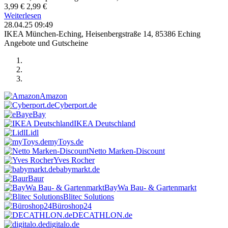
3,99 €
2,99 €
Weiterlesen
28.04.25 09:49
IKEA München-Eching, Heisenbergstraße 14, 85386 Eching
Angebote und Gutscheine
Amazon
Cyberport.de
eBay
IKEA Deutschland
Lidl
myToys.de
Netto Marken-Discount
Yves Rocher
babymarkt.de
Baur
BayWa Bau- & Gartenmarkt
Blitec Solutions
Büroshop24
DECATHLON.de
digitalo.de