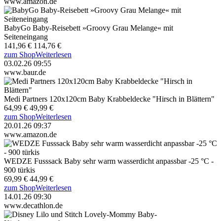
www.amazon.de
BabyGo Baby-Reisebett »Groovy Grau Melange« mit
Seiteneingang
141,96 €
114,76 €
zum Shop
Weiterlesen
03.02.26 09:55
www.baur.de
Medi Partners 120x120cm Baby Krabbeldecke "Hirsch in Blättern"
64,99 €
49,99 €
zum Shop
Weiterlesen
20.01.26 09:37
www.amazon.de
WEDZE Fusssack Baby sehr warm wasserdicht anpassbar -25 °C -
900 türkis
69,99 €
44,99 €
zum Shop
Weiterlesen
14.01.26 09:30
www.decathlon.de