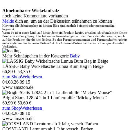
Abnehmbarer Wickelaufsatz
noch keine Kommentare vorhanden
Melde
dich an, um an der Diskussion teilnehmen zu können
Hinweis: alle Schnäppchen in diesem Blog sind zeitlich befristet oder mengenmäßig
begrenzt.
Wenn du über einen Link auf dieser Seite ein Produkt kaufst, erhalten ich oftmals eine kleine
Provision als Vergütung. Das hat weder Auswirkungen auf den Preis, den du bezahlst, noch
auf die Produkte, die du hier findest. Zu den Partnerprogrammen und Partnerschaften gehört
unter anderem das Amazon PartnerNet. Als Amazon-Partner verdienen ich an qualifizierten
Verkäufen.
Mehr Schnäppchen in der Kategorie
Baby
LÄSSIG Baby Wickeltasche Lunua Bum Bag in Beige
66,89 €
53,35 €
zum Shop
Weiterlesen
04.08.26 09:15
www.amazon.de
Bright Starts 12824 2 in 1 Lauflernhilfe "Mickey Mouse"
69,99 €
50,60 €
zum Shop
Weiterlesen
04.08.26 08:10
www.amazon.de
COSYLAND Lernturm ab 1 Jahr, versch. Farben