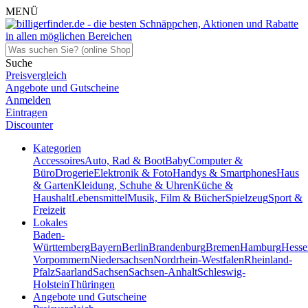
MENÜ
Suche
Preisvergleich
Angebote und Gutscheine
Anmelden
Eintragen
Discounter
Kategorien
Accessoires
Auto, Rad & Boot
Baby
Computer &
Büro
Drogerie
Elektronik & Foto
Handys & Smartphones
Haus
& Garten
Kleidung, Schuhe & Uhren
Küche &
Haushalt
Lebensmittel
Musik, Film & Bücher
Spielzeug
Sport &
Freizeit
Lokales
Baden-
Württemberg
Bayern
Berlin
Brandenburg
Bremen
Hamburg
Hesse
Vorpommern
Niedersachsen
Nordrhein-Westfalen
Rheinland-
Pfalz
Saarland
Sachsen
Sachsen-Anhalt
Schleswig-
Holstein
Thüringen
Angebote und Gutscheine