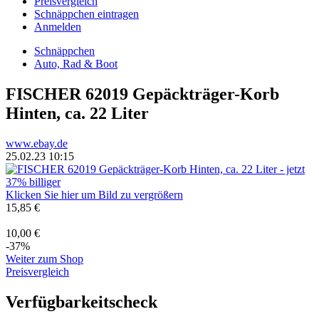
Preisvergleich
Schnäppchen eintragen
Anmelden
Schnäppchen
Auto, Rad & Boot
FISCHER 62019 Gepäckträger-Korb
Hinten, ca. 22 Liter
www.ebay.de
25.02.23 10:15
Klicken Sie hier um Bild zu vergrößern
15,85 €
10,00 €
-37%
Weiter zum Shop
Preisvergleich
Verfügbarkeitscheck