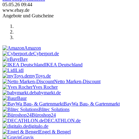
05.05.26 09:44
www.ebay.de
Angebote und Gutscheine
Amazon
Cyberport.de
eBay
IKEA Deutschland
Lidl
myToys.de
Netto Marken-Discount
Yves Rocher
babymarkt.de
Baur
BayWa Bau- & Gartenmarkt
Blitec Solutions
Büroshop24
DECATHLON.de
digitalo.de
Engel & Bengel
Gravis