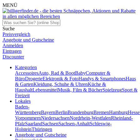
MENÜ
Suche
Preisvergleich
Angebote und Gutscheine
Anmelden
Eintragen
Discounter
Kategorien
Accessoires
Auto, Rad & Boot
Baby
Computer &
Büro
Drogerie
Elektronik & Foto
Handys & Smartphones
Haus
& Garten
Kleidung, Schuhe & Uhren
Küche &
Haushalt
Lebensmittel
Musik, Film & Bücher
Spielzeug
Sport &
Freizeit
Lokales
Baden-
Württemberg
Bayern
Berlin
Brandenburg
Bremen
Hamburg
Hesse
Vorpommern
Niedersachsen
Nordrhein-Westfalen
Rheinland-
Pfalz
Saarland
Sachsen
Sachsen-Anhalt
Schleswig-
Holstein
Thüringen
Angebote und Gutscheine