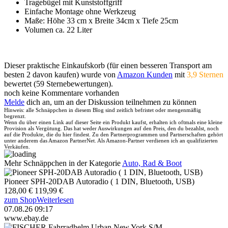
Tragebügel mit Kunststoffgriff
Einfache Montage ohne Werkzeug
Maße: Höhe 33 cm x Breite 34cm x Tiefe 25cm
Volumen ca. 22 Liter
Dieser praktische Einkaufskorb (für einen besseren Transport am
besten 2 davon kaufen) wurde von
Amazon Kunden
mit
3,9 Sternen
bewertet (59 Sternebewertungen).
noch keine Kommentare vorhanden
Melde
dich an, um an der Diskussion teilnehmen zu können
Hinweis: alle Schnäppchen in diesem Blog sind zeitlich befristet oder mengenmäßig
begrenzt.
Wenn du über einen Link auf dieser Seite ein Produkt kaufst, erhalten ich oftmals eine kleine
Provision als Vergütung. Das hat weder Auswirkungen auf den Preis, den du bezahlst, noch
auf die Produkte, die du hier findest. Zu den Partnerprogrammen und Partnerschaften gehört
unter anderem das Amazon PartnerNet. Als Amazon-Partner verdienen ich an qualifizierten
Verkäufen.
Mehr Schnäppchen in der Kategorie
Auto, Rad & Boot
Pioneer SPH-20DAB Autoradio ( 1 DIN, Bluetooth, USB)
128,00 €
119,99 €
zum Shop
Weiterlesen
07.08.26 09:17
www.ebay.de