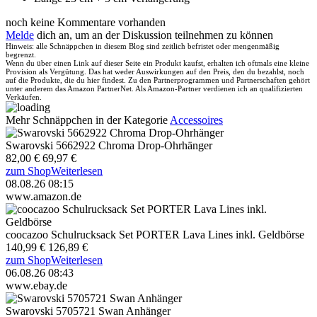
noch keine Kommentare vorhanden
Melde
dich an, um an der Diskussion teilnehmen zu können
Hinweis: alle Schnäppchen in diesem Blog sind zeitlich befristet oder mengenmäßig
begrenzt.
Wenn du über einen Link auf dieser Seite ein Produkt kaufst, erhalten ich oftmals eine kleine
Provision als Vergütung. Das hat weder Auswirkungen auf den Preis, den du bezahlst, noch
auf die Produkte, die du hier findest. Zu den Partnerprogrammen und Partnerschaften gehört
unter anderem das Amazon PartnerNet. Als Amazon-Partner verdienen ich an qualifizierten
Verkäufen.
Mehr Schnäppchen in der Kategorie
Accessoires
Swarovski 5662922 Chroma Drop-Ohrhänger
82,00 €
69,97 €
zum Shop
Weiterlesen
08.08.26 08:15
www.amazon.de
coocazoo Schulrucksack Set PORTER Lava Lines inkl. Geldbörse
140,99 €
126,89 €
zum Shop
Weiterlesen
06.08.26 08:43
www.ebay.de
Swarovski 5705721 Swan Anhänger