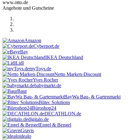
www.otto.de
Angebote und Gutscheine
Amazon
Cyberport.de
eBay
IKEA Deutschland
Lidl
myToys.de
Netto Marken-Discount
Yves Rocher
babymarkt.de
Baur
BayWa Bau- & Gartenmarkt
Blitec Solutions
Büroshop24
DECATHLON.de
digitalo.de
Engel & Bengel
Gravis
idealo