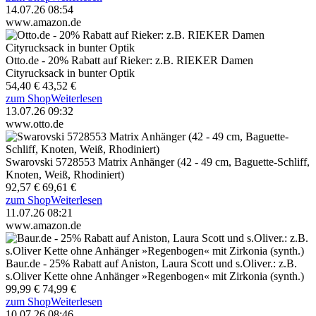
14.07.26 08:54
www.amazon.de
Otto.de - 20% Rabatt auf Rieker: z.B. RIEKER Damen
Cityrucksack in bunter Optik
54,40 €
43,52 €
zum Shop
Weiterlesen
13.07.26 09:32
www.otto.de
Swarovski 5728553 Matrix Anhänger (42 - 49 cm, Baguette-Schliff,
Knoten, Weiß, Rhodiniert)
92,57 €
69,61 €
zum Shop
Weiterlesen
11.07.26 08:21
www.amazon.de
Baur.de - 25% Rabatt auf Aniston, Laura Scott und s.Oliver.: z.B.
s.Oliver Kette ohne Anhänger »Regenbogen« mit Zirkonia (synth.)
99,99 €
74,99 €
zum Shop
Weiterlesen
10.07.26 08:46