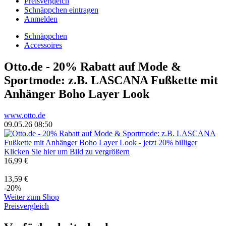
Preisvergleich
Schnäppchen eintragen
Anmelden
Schnäppchen
Accessoires
Otto.de - 20% Rabatt auf Mode &
Sportmode: z.B. LASCANA Fußkette mit
Anhänger Boho Layer Look
www.otto.de
09.05.26 08:50
Klicken Sie hier um Bild zu vergrößern
16,99 €
13,59 €
-20%
Weiter zum Shop
Preisvergleich