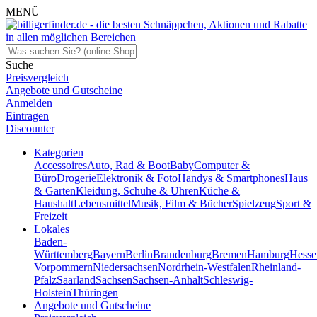
MENÜ
Suche
Preisvergleich
Angebote und Gutscheine
Anmelden
Eintragen
Discounter
Kategorien
Accessoires
Auto, Rad & Boot
Baby
Computer &
Büro
Drogerie
Elektronik & Foto
Handys & Smartphones
Haus
& Garten
Kleidung, Schuhe & Uhren
Küche &
Haushalt
Lebensmittel
Musik, Film & Bücher
Spielzeug
Sport &
Freizeit
Lokales
Baden-
Württemberg
Bayern
Berlin
Brandenburg
Bremen
Hamburg
Hesse
Vorpommern
Niedersachsen
Nordrhein-Westfalen
Rheinland-
Pfalz
Saarland
Sachsen
Sachsen-Anhalt
Schleswig-
Holstein
Thüringen
Angebote und Gutscheine