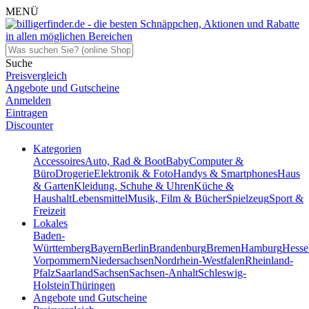
MENÜ
Suche
Preisvergleich
Angebote und Gutscheine
Anmelden
Eintragen
Discounter
Kategorien
Accessoires
Auto, Rad & Boot
Baby
Computer &
Büro
Drogerie
Elektronik & Foto
Handys & Smartphones
Haus
& Garten
Kleidung, Schuhe & Uhren
Küche &
Haushalt
Lebensmittel
Musik, Film & Bücher
Spielzeug
Sport &
Freizeit
Lokales
Baden-
Württemberg
Bayern
Berlin
Brandenburg
Bremen
Hamburg
Hesse
Vorpommern
Niedersachsen
Nordrhein-Westfalen
Rheinland-
Pfalz
Saarland
Sachsen
Sachsen-Anhalt
Schleswig-
Holstein
Thüringen
Angebote und Gutscheine