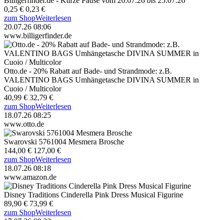
Billigerfinder.de - Kurze Pause vom 20.07.26 bis 25.07.26
0,25 €
0,23 €
zum Shop
Weiterlesen
20.07.26 08:06
www.billigerfinder.de
Otto.de - 20% Rabatt auf Bade- und Strandmode: z.B.
VALENTINO BAGS Umhängetasche DIVINA SUMMER in
Cuoio / Multicolor
40,99 €
32,79 €
zum Shop
Weiterlesen
18.07.26 08:25
www.otto.de
Swarovski 5761004 Mesmera Brosche
144,00 €
127,00 €
zum Shop
Weiterlesen
18.07.26 08:18
www.amazon.de
Disney Traditions Cinderella Pink Dress Musical Figurine
89,90 €
73,99 €
zum Shop
Weiterlesen