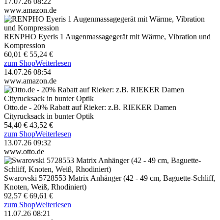
17.07.26 08:22
www.amazon.de
RENPHO Eyeris 1 Augenmassagegerät mit Wärme, Vibration und
Kompression
60,01 €
55,24 €
zum Shop
Weiterlesen
14.07.26 08:54
www.amazon.de
Otto.de - 20% Rabatt auf Rieker: z.B. RIEKER Damen
Cityrucksack in bunter Optik
54,40 €
43,52 €
zum Shop
Weiterlesen
13.07.26 09:32
www.otto.de
Swarovski 5728553 Matrix Anhänger (42 - 49 cm, Baguette-Schliff,
Knoten, Weiß, Rhodiniert)
92,57 €
69,61 €
zum Shop
Weiterlesen
11.07.26 08:21