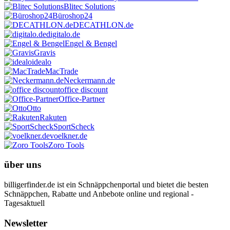
Blitec Solutions
Büroshop24
DECATHLON.de
digitalo.de
Engel & Bengel
Gravis
idealo
MacTrade
Neckermann.de
office discount
Office-Partner
Otto
Rakuten
SportScheck
voelkner.de
Zoro Tools
über uns
billigerfinder.de ist ein Schnäppchenportal und bietet die besten
Schnäppchen, Rabatte und Anbebote online und regional -
Tagesaktuell
Newsletter