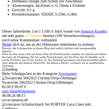
Drehbares Design zum Schutz der Anschlüsse
Abmessungen: 44.45mm x 12.19mm x 8.64mm
Gewicht: 9,1 g
Herstellernummer: SDDDC3-256G-G46G
Dieser farbenfrohe 2-in-1 USB-A Stick wurde von
Amazon Kunden
mit sehr guten
4,7 Sternen
benotet (169 Sternebewertungen).
noch keine Kommentare vorhanden
Melde
dich an, um an der Diskussion teilnehmen zu können
Hinweis: alle Schnäppchen in diesem Blog sind zeitlich befristet oder mengenmäßig
begrenzt.
Wenn du über einen Link auf dieser Seite ein Produkt kaufst, erhalten ich oftmals eine kleine
Provision als Vergütung. Das hat weder Auswirkungen auf den Preis, den du bezahlst, noch
auf die Produkte, die du hier findest. Zu den Partnerprogrammen und Partnerschaften gehört
unter anderem das Amazon PartnerNet. Als Amazon-Partner verdienen ich an qualifizierten
Verkäufen.
Mehr Schnäppchen in der Kategorie
Accessoires
Swarovski 5662922 Chroma Drop-Ohrhänger
82,00 €
69,97 €
zum Shop
Weiterlesen
08.08.26 08:15
www.amazon.de